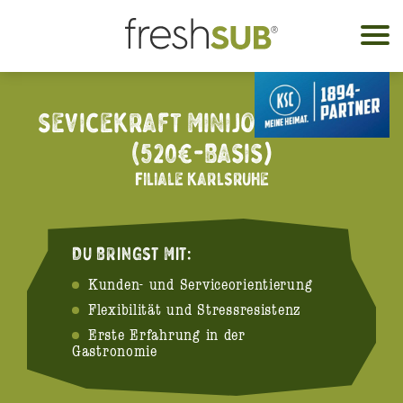
Sevicekraft Minijob (m/w/d)
Speisekarte
(520€-Basis)
Filiale Karlsruhe
Philosophie
Standorte
DU BRINGST MIT:
Jobs
Kunden- und Serviceorientierung
Flexibilität und Stressresistenz
Erste Erfahrung in der
Catering
Gastronomie
Mediathek